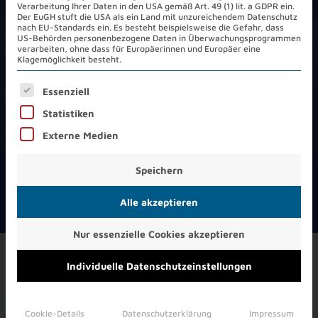
Verarbeitung Ihrer Daten in den USA gemäß Art. 49 (1) lit. a GDPR ein.
Der EuGH stuft die USA als ein Land mit unzureichendem Datenschutz
nach EU-Standards ein. Es besteht beispielsweise die Gefahr, dass
US-Behörden personenbezogene Daten in Überwachungsprogrammen
Offene Stellen
verarbeiten, ohne dass für Europäerinnen und Europäer eine
Klagemöglichkeit besteht.
2
Es folgt eine Liste der Service-Gruppen, für die eine Ein
Essenziell
Statistiken
Externe Medien
Speichern
Alle akzeptieren
Nur essenzielle Cookies akzeptieren
Individuelle Datenschutzeinstellungen
Sie schätzen eine von Transparenz, großer
Entscheidungsfreiheit und hohem Teamgeist
geprägte Unternehmenskultur? Sie blicken über
Cookie-Details
Datenschutzerklärung
Impressum