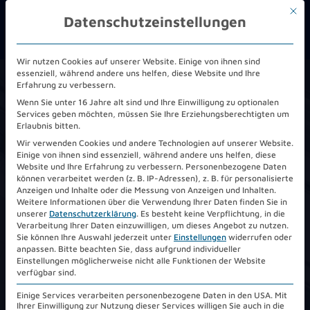
Mit d
Datenschutzeinstellungen
Wir nutzen Cookies auf unserer Website. Einige von ihnen sind
essenziell, während andere uns helfen, diese Website und Ihre
Erfahrung zu verbessern.
HOME
/
ÜBER UNS
/
KARRIERE
Wenn Sie unter 16 Jahre alt sind und Ihre Einwilligung zu optionalen
Services geben möchten, müssen Sie Ihre Erziehungsberechtigten um
Erlaubnis bitten.
Stellenangebote:
Im
Wir verwenden Cookies und andere Technologien auf unserer Website.
Einige von ihnen sind essenziell, während andere uns helfen, diese
Telehouse Team die
Website und Ihre Erfahrung zu verbessern.
Personenbezogene Daten
können verarbeitet werden (z. B. IP-Adressen), z. B. für personalisierte
Zukunft eines erfolgreichen
Anzeigen und Inhalte oder die Messung von Anzeigen und Inhalten.
Weitere Informationen über die Verwendung Ihrer Daten finden Sie in
unserer
Datenschutzerklärung
.
Es besteht keine Verpflichtung, in die
Unternehmens
Verarbeitung Ihrer Daten einzuwilligen, um dieses Angebot zu nutzen.
Sie können Ihre Auswahl jederzeit unter
Einstellungen
widerrufen oder
mitgestalten.
anpassen.
Bitte beachten Sie, dass aufgrund individueller
Einstellungen möglicherweise nicht alle Funktionen der Website
verfügbar sind.
Einige Services verarbeiten personenbezogene Daten in den USA. Mit
Ihrer Einwilligung zur Nutzung dieser Services willigen Sie auch in die