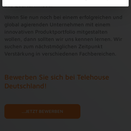
das Quartal hinaus?
Wenn Sie nun noch bei einem erfolgreichen und
global agierenden Unternehmen mit einem
innovativen Produktportfolio mitgestalten
wollen, dann sollten wir uns kennen lernen. Wir
suchen zum nächstmöglichen Zeitpunkt
Verstärkung in verschiedenen Fachbereichen.
Bewerben Sie sich bei Telehouse
Deutschland!
...JETZT BEWERBEN