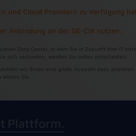
rn und Cloud Providern zu Verfügung ha
er Anbindung an der DE-CIX nutzen.
ation Data Center, in dem Sie in Zukunft Ihre IT Infr
ie sich verbinden, werden Sie selber entscheiden.
öchten wir Ihnen eine große Auswahl dazu anbieten. 
alleine Sie.
c
t
P
l
a
t
t
f
o
r
m
.