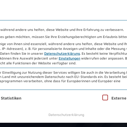
HENZENTRUM 2026
STANDORTE
DOWNLOADS
ÜB
, während andere uns helfen, diese Website und Ihre Erfahrung zu verbessern.
vices geben möchten, müssen Sie Ihre Erziehungsberechtigten um Erlaubnis bitte
ge von ihnen sind essenziell, während andere uns helfen, diese Website und I
IP-Adressen), z. B. für personalisierte Anzeigen und Inhalte oder die Messung
Daten finden Sie in unserer
Datenschutzerklärung
.
Es besteht keine Verpflichtun
 können Ihre Auswahl jederzeit unter
Einstellungen
widerrufen oder anpassen.
B
icht alle Funktionen der Website verfügbar sind.
nell
Einwilligung zur Nutzung dieser Services willigen Sie auch in die Verarbeitung 
 ein Land mit unzureichendem Datenschutz nach EU-Standards ein. Es besteht be
programmen verarbeiten, ohne dass für Europäerinnen und Europäer eine
nwilligung erteilt werden kann. Die erste Service-Gruppe ist 
Statistiken
Externe
en.
Datenschutzerklärung