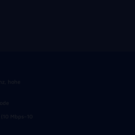
nz, hohe
hode
d (10 Mbps–10