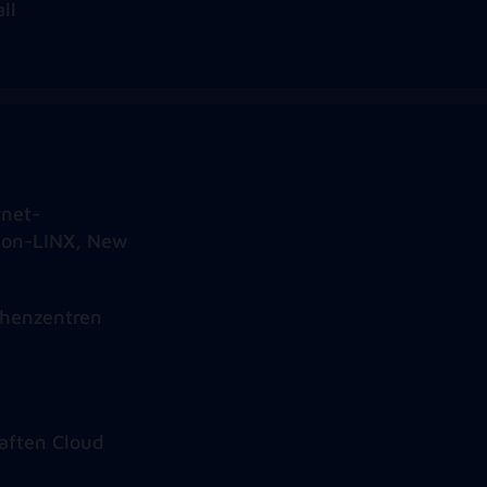
ll
rnet-
ndon-LINX, New
chenzentren
aften Cloud