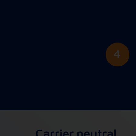
C
a
r
r
i
e
r
n
e
u
t
r
a
l