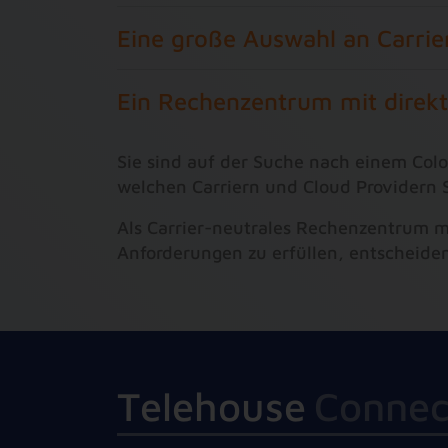
Eine große Auswahl an Carrie
Ein Rechenzentrum mit direkt
Sie sind auf der Suche nach einem Coloc
welchen Carriern und Cloud Providern S
Als Carrier-neutrales Rechenzentrum m
Anforderungen zu erfüllen, entscheiden 
T
e
l
e
h
o
u
s
e
C
o
n
n
e