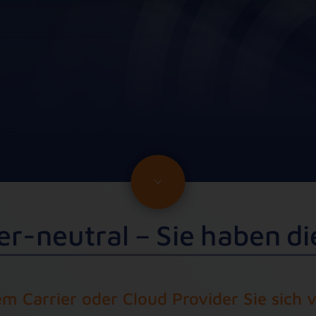
e
r
-
n
e
u
t
r
a
l
–
S
i
e
h
a
b
e
n
d
i
m Carrier oder Cloud Provider Sie sich 