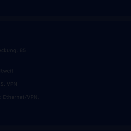
eckung: 85
ltweit
LS, VPN
e: Ethernet/VPN,