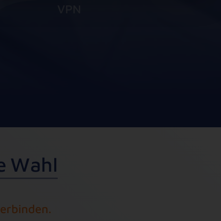
VPN
e
W
a
h
l
verbinden.