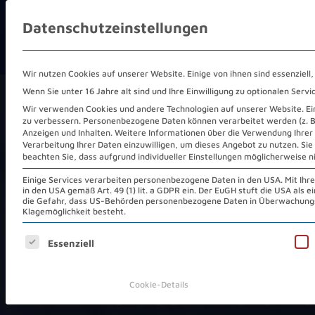
Datenschutzeinstellungen
COLOCATION
REC
Wir nutzen Cookies auf unserer Website. Einige von ihnen sind essenziell
Wenn Sie unter 16 Jahre alt sind und Ihre Einwilligung zu optionalen Ser
HOME
/
COLOCATION
/
CONNECTIVITY
Wir verwenden Cookies und andere Technologien auf unserer Website. Eini
zu verbessern.
Personenbezogene Daten können verarbeitet werden (z. B. 
Anzeigen und Inhalten.
Weitere Informationen über die Verwendung Ihrer 
Verarbeitung Ihrer Daten einzuwilligen, um dieses Angebot zu nutzen.
Sie
beachten Sie, dass aufgrund individueller Einstellungen möglicherweise n
Connectivity:
Sch
Einige Services verarbeiten personenbezogene Daten in den USA. Mit Ihrer 
in den USA gemäß Art. 49 (1) lit. a GDPR ein. Der EuGH stuft die USA als
die Gefahr, dass US-Behörden personenbezogene Daten in Überwachungs
Klagemöglichkeit besteht.
und einfach mit
Es folgt eine Liste der Service-Gruppen, für die eine Ei
Essenziell
Carriern & Cloud
Providern verbind
Cookie-Details