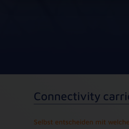
C
o
n
n
e
c
t
i
v
i
t
y
c
a
r
r
i
Selbst entscheiden mit welche