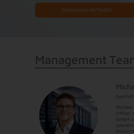
DOWNLOAD FACTSHEET
M
a
n
a
g
e
m
e
n
t
T
e
a
Micha
Geschäf
Michael 
Officer
GmbH un
operativ
Deutschl