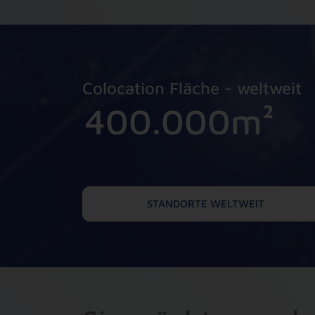
1
3
3
3
3
3
2
2
2
2
2
2
3
1
1
1
1
1
Colocation Fläche - weltweit
4
0
0
.
0
0
0
m²
5
6
STANDORTE WELTWEIT
7
8
9