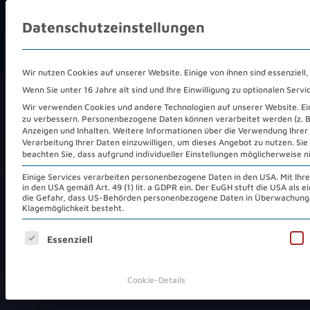
Datenschutzeinstellungen
COLOCATION
REC
Wir nutzen Cookies auf unserer Website. Einige von ihnen sind essenziell
Wenn Sie unter 16 Jahre alt sind und Ihre Einwilligung zu optionalen Ser
HOME
/
ÜBER UNS
Wir verwenden Cookies und andere Technologien auf unserer Website. Eini
zu verbessern.
Personenbezogene Daten können verarbeitet werden (z. B. 
Anzeigen und Inhalten.
Weitere Informationen über die Verwendung Ihrer 
Verarbeitung Ihrer Daten einzuwilligen, um dieses Angebot zu nutzen.
Sie
beachten Sie, dass aufgrund individueller Einstellungen möglicherweise n
Über uns:
Ein lok
Einige Services verarbeiten personenbezogene Daten in den USA. Mit Ihrer 
in den USA gemäß Art. 49 (1) lit. a GDPR ein. Der EuGH stuft die USA als
die Gefahr, dass US-Behörden personenbezogene Daten in Überwachungs
Klagemöglichkeit besteht.
der finanziellen St
Es folgt eine Liste der Service-Gruppen, für die eine Ei
Essenziell
globalen Konzerns
Cookie-Details