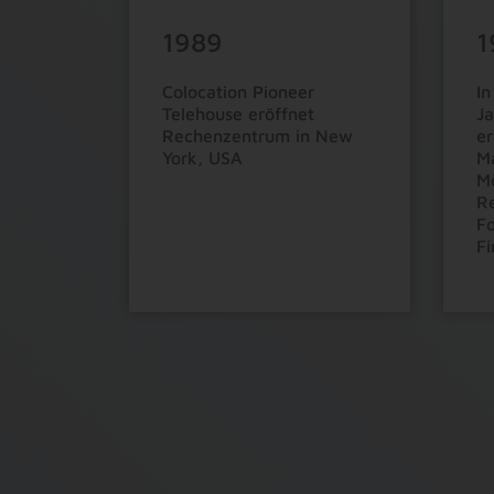
1989
1
Colocation Pioneer
In
Telehouse eröffnet
J
Rechenzentrum in New
e
York, USA
M
9
9
9
9
9
Mö
Re
8
8
8
8
8
Fo
Fi
7
7
7
7
7
6
6
6
6
6
5
5
5
5
5
0
4
4
4
4
4