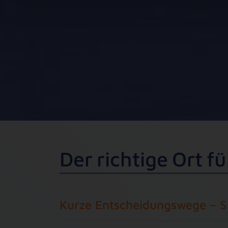
D
e
r
r
i
c
h
t
i
g
e
O
r
t
f
ü
Kurze Entscheidungswege – Si