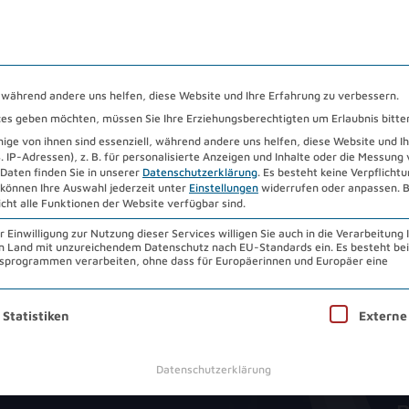
HENZENTRUM 2026
STANDORTE
DOWNLOADS
ÜB
, während andere uns helfen, diese Website und Ihre Erfahrung zu verbessern.
vices geben möchten, müssen Sie Ihre Erziehungsberechtigten um Erlaubnis bitte
ge von ihnen sind essenziell, während andere uns helfen, diese Website und I
IP-Adressen), z. B. für personalisierte Anzeigen und Inhalte oder die Messung
Daten finden Sie in unserer
Datenschutzerklärung
.
Es besteht keine Verpflichtun
 können Ihre Auswahl jederzeit unter
Einstellungen
widerrufen oder anpassen.
B
icht alle Funktionen der Website verfügbar sind.
aler Partner mit
Einwilligung zur Nutzung dieser Services willigen Sie auch in die Verarbeitung 
 ein Land mit unzureichendem Datenschutz nach EU-Standards ein. Es besteht be
programmen verarbeiten, ohne dass für Europäerinnen und Europäer eine
abilität eines
nwilligung erteilt werden kann. Die erste Service-Gruppe ist 
Statistiken
Externe
.
Datenschutzerklärung