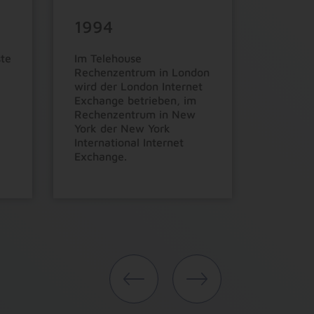
1994
1996
ste
Im Telehouse
Im Herz
Rechenzentrum in London
das ers
wird der London Internet
Rechen
Exchange betrieben, im
Frankre
9
9
9
Rechenzentrum in New
genom
York der New York
8
8
8
International Internet
Exchange.
7
7
7
6
6
6
5
5
5
4
4
4