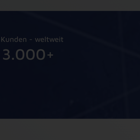
0
3
3
3
1
2
2
2
2
1
1
1
Kunden - weltweit
3
.
0
0
0
+
4
5
6
7
8