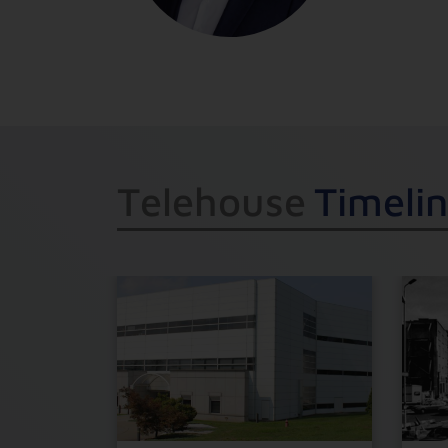
T
e
l
e
h
o
u
s
e
T
i
m
e
l
i
n