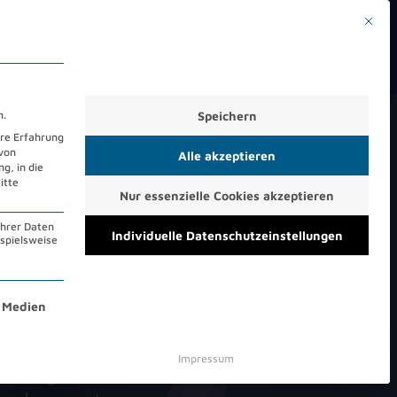
Mit die
ER UNS
KONTAKT
KUNDENPORTAL
DE
EN
Speichern
n.
hre Erfahrung
 von
Alle akzeptieren
g, in die
itte
Nur essenzielle Cookies akzeptieren
Ihrer Daten
Individuelle Datenschutzeinstellungen
ispielsweise
100
%
essenziell und kann nicht abgewählt werden.
 Medien
Impressum
eigenes