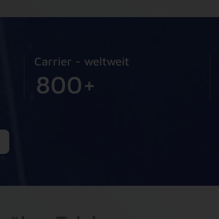
5
3
3
6
2
2
7
1
1
Carrier - weltweit
8
0
0
+
9