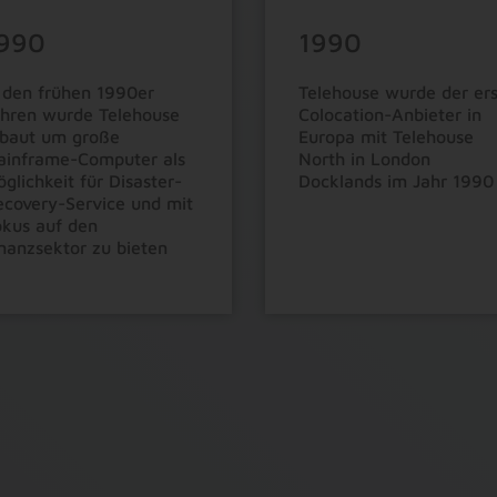
990
1990
 den frühen 1990er
Telehouse wurde der er
ahren wurde Telehouse
Colocation-Anbieter in
rbaut um große
Europa mit Telehouse
ainframe-Computer als
North in London
9
9
glichkeit für Disaster-
Docklands im Jahr 1990
covery-Service und mit
0
8
8
kus auf den
nanzsektor zu bieten
1
7
7
2
6
6
3
5
5
4
4
4