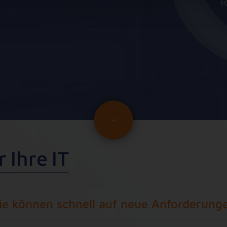
R
r
I
h
r
e
I
T
e können schnell auf neue Anforderunge