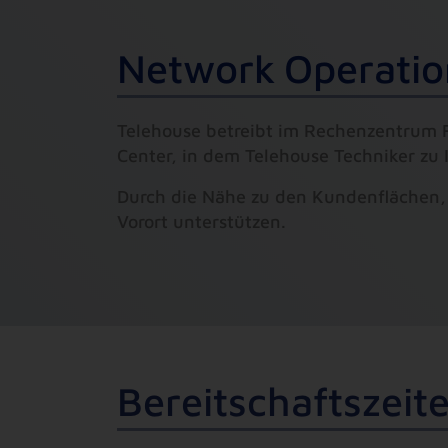
N
e
t
w
o
r
k
O
p
e
r
a
t
i
o
Telehouse betreibt im Rechenzentrum F
Center, in dem Telehouse Techniker zu I
Durch die Nähe zu den Kundenflächen, 
Vorort unterstützen.
B
e
r
e
i
t
s
c
h
a
f
t
s
z
e
i
t