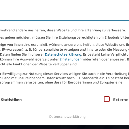
HENZENTRUM 2026
STANDORTE
DOWNLOADS
ÜB
, während andere uns helfen, diese Website und Ihre Erfahrung zu verbessern.
vices geben möchten, müssen Sie Ihre Erziehungsberechtigten um Erlaubnis bitte
ge von ihnen sind essenziell, während andere uns helfen, diese Website und I
IP-Adressen), z. B. für personalisierte Anzeigen und Inhalte oder die Messung
Daten finden Sie in unserer
Datenschutzerklärung
.
Es besteht keine Verpflichtun
 können Ihre Auswahl jederzeit unter
Einstellungen
widerrufen oder anpassen.
B
icht alle Funktionen der Website verfügbar sind.
Einwilligung zur Nutzung dieser Services willigen Sie auch in die Verarbeitung 
 ein Land mit unzureichendem Datenschutz nach EU-Standards ein. Es besteht be
programmen verarbeiten, ohne dass für Europäerinnen und Europäer eine
nwilligung erteilt werden kann. Die erste Service-Gruppe ist 
Statistiken
Externe
Datenschutzerklärung