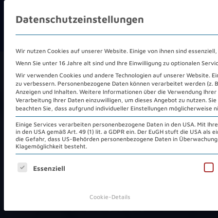
Datenschutzeinstellungen
COLOCATION
REC
Wir nutzen Cookies auf unserer Website. Einige von ihnen sind essenziell
Wenn Sie unter 16 Jahre alt sind und Ihre Einwilligung zu optionalen Ser
HOME
/
COLOCATION
/
REMOTE HANDS
Wir verwenden Cookies und andere Technologien auf unserer Website. Eini
zu verbessern.
Personenbezogene Daten können verarbeitet werden (z. B. 
Anzeigen und Inhalten.
Weitere Informationen über die Verwendung Ihrer 
Verarbeitung Ihrer Daten einzuwilligen, um dieses Angebot zu nutzen.
Sie
beachten Sie, dass aufgrund individueller Einstellungen möglicherweise n
Remote Hands
Einige Services verarbeiten personenbezogene Daten in den USA. Mit Ihrer 
in den USA gemäß Art. 49 (1) lit. a GDPR ein. Der EuGH stuft die USA als
die Gefahr, dass US-Behörden personenbezogene Daten in Überwachungs
Klagemöglichkeit besteht.
Service:
Ihre
Es folgt eine Liste der Service-Gruppen, für die eine Ei
Essenziell
Unterstützung im
Telehouse
Cookie-Details