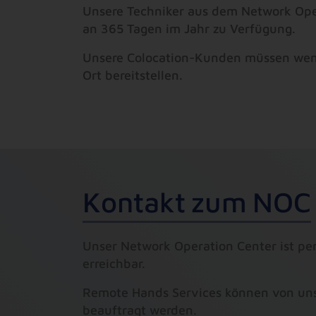
Unsere Techniker aus dem Network Ope
an 365 Tagen im Jahr zu Verfügung.
Unsere Colocation-Kunden müssen wenig
Ort bereitstellen.
K
o
n
t
a
k
t
z
u
m
N
O
C
Unser Network Operation Center ist per
erreichbar.
Remote Hands Services können von uns
beauftragt werden.