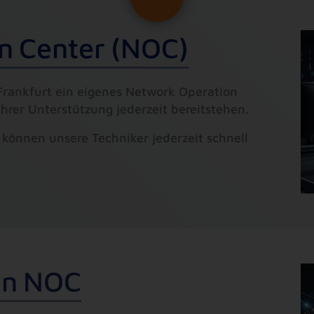
n
C
e
n
t
e
r
(
N
O
C
)
rankfurt ein eigenes Network Operation
hrer Unterstützung jederzeit bereitstehen.
können unsere Techniker jederzeit schnell
e
n
N
O
C