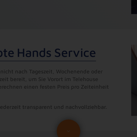
o
t
e
H
a
n
d
s
S
e
r
v
i
c
e
 nicht nach Tageszeit, Wochenende oder
eit bereit, um Sie Vorort im Telehouse
echnen einen festen Preis pro Zeiteinheit
ederzeit transparent und nachvollziehbar.