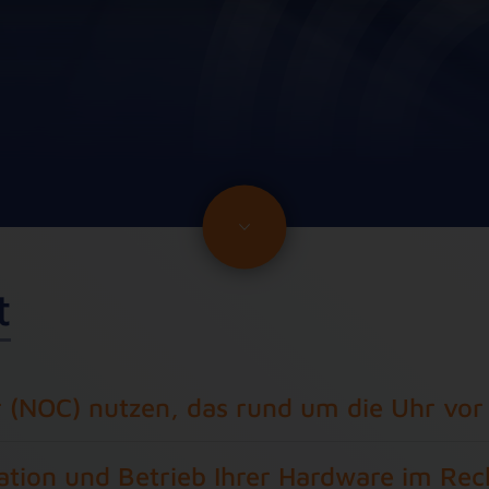
t
(NOC) nutzen, das rund um die Uhr vor O
allation und Betrieb Ihrer Hardware im R