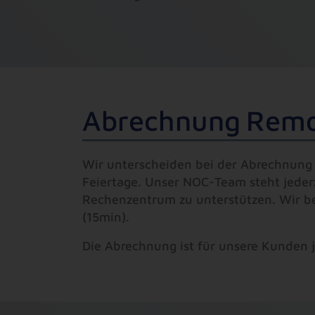
A
b
r
e
c
h
n
u
n
g
R
e
m
Wir unterscheiden bei der Abrechnung
Feiertage. Unser NOC-Team steht jederz
Rechenzentrum zu unterstützen. Wir ber
(15min).
Die Abrechnung ist für unsere Kunden j