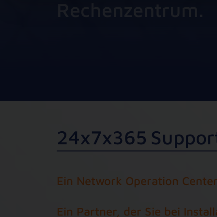
Rechenzentrum.
2
4
x
7
x
3
6
5
S
u
p
p
o
r
Ein Network Operation Center 
Ein Partner, der Sie bei Inst