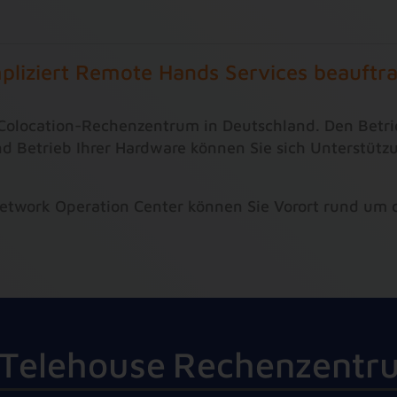
liziert Remote Hands Services beauftr
in Colocation-Rechenzentrum in Deutschland. Den Betri
und Betrieb Ihrer Hardware können Sie sich Unterstütz
 Network Operation Center können Sie Vorort rund um
T
e
l
e
h
o
u
s
e
R
e
c
h
e
n
z
e
n
t
r