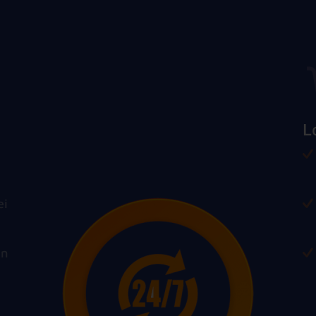
L
ei
in