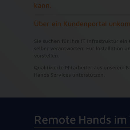
kann.
Über ein Kundenportal unkomp
Sie suchen für Ihre IT Infrastruktur e
selber verantworten. Für Installation 
vorstellen.
Qualifizierte Mitarbeiter aus unserem
Hands Services unterstützen.
R
e
m
o
t
e
H
a
n
d
s
i
m