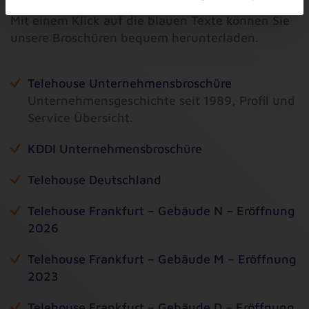
Mit einem Klick auf die blauen Texte können Sie
unsere Broschüren bequem herunterladen.
Telehouse Unternehmensbroschüre
Unternehmensgeschichte seit 1989, Profil und
Service Übersicht.
KDDI Unternehmensbroschüre
Telehouse Deutschland
Telehouse Frankfurt – Gebäude N – Eröffnung
2026
Telehouse Frankfurt – Gebäude M – Eröffnung
2023
Telehouse Frankfurt – Gebäude D – Eröffnung