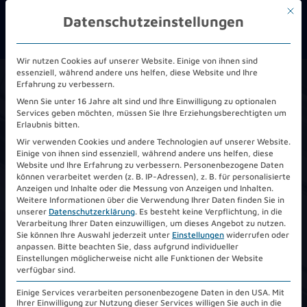
Mit d
Datenschutzeinstellungen
Wir nutzen Cookies auf unserer Website. Einige von ihnen sind
essenziell, während andere uns helfen, diese Website und Ihre
Erfahrung zu verbessern.
HOME
/
DOWNLOADS
Wenn Sie unter 16 Jahre alt sind und Ihre Einwilligung zu optionalen
Services geben möchten, müssen Sie Ihre Erziehungsberechtigten um
Erlaubnis bitten.
Downloads:
Viele
Wir verwenden Cookies und andere Technologien auf unserer Website.
Einige von ihnen sind essenziell, während andere uns helfen, diese
Informationen zu Telehouse
Website und Ihre Erfahrung zu verbessern.
Personenbezogene Daten
können verarbeitet werden (z. B. IP-Adressen), z. B. für personalisierte
bequem herunterladen.
Anzeigen und Inhalte oder die Messung von Anzeigen und Inhalten.
Weitere Informationen über die Verwendung Ihrer Daten finden Sie in
unserer
Datenschutzerklärung
.
Es besteht keine Verpflichtung, in die
Verarbeitung Ihrer Daten einzuwilligen, um dieses Angebot zu nutzen.
Sie können Ihre Auswahl jederzeit unter
Einstellungen
widerrufen oder
anpassen.
Bitte beachten Sie, dass aufgrund individueller
Einstellungen möglicherweise nicht alle Funktionen der Website
13
Länder
verfügbar sind.
Einige Services verarbeiten personenbezogene Daten in den USA. Mit
24
Städte
Ihrer Einwilligung zur Nutzung dieser Services willigen Sie auch in die