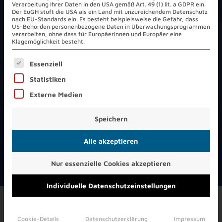
Verarbeitung Ihrer Daten in den USA gemäß Art. 49 (1) lit. a GDPR ein.
Der EuGH stuft die USA als ein Land mit unzureichendem Datenschutz
nach EU-Standards ein. Es besteht beispielsweise die Gefahr, dass
48
Rechenzentren
US-Behörden personenbezogene Daten in Überwachungsprogrammen
verarbeiten, ohne dass für Europäerinnen und Europäer eine
Klagemöglichkeit besteht.
Es folgt eine Liste der Service-Gruppen, für die eine Ein
Essenziell
Statistiken
Externe Medien
Speichern
Alle akzeptieren
Nur essenzielle Cookies akzeptieren
Individuelle Datenschutzeinstellungen
Broschüren
Cookie-Details
Datenschutzerklärung
Impressum