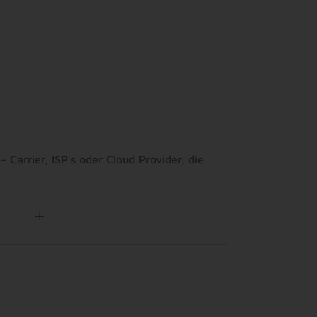
7
8
9
– Carrier, ISP´s oder Cloud Provider, die