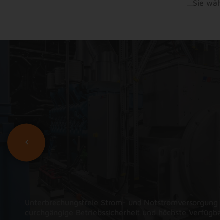
…Sie wähl
Unterbrechungsfreie Strom- und Notstromversorgung 
durchgängige Betriebssicherheit und höchste Verfügba