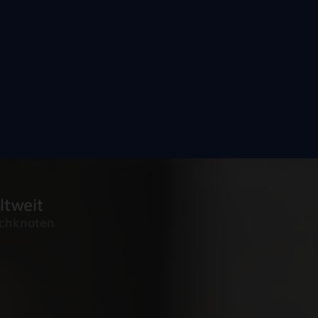
tweit
schknoten