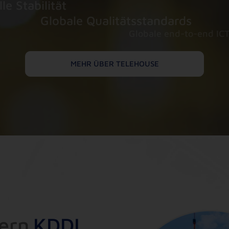
le Stabilität
Globale Qualitätsstandards
Globale end-to-end IC
MEHR ÜBER TELEHOUSE
e
r
n
K
D
D
I
.