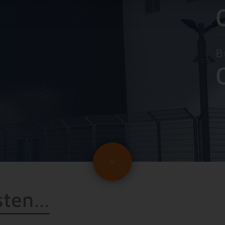
B
s
t
e
n
…