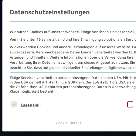
Datenschutzeinstellungen
COLOCATION
REC
Wir nutzen Cookies auf unserer Website. Einige von ihnen sind essenziell
Wenn Sie unter 16 Jahre alt sind und Ihre Einwilligung zu optionalen Ser
Wir verwenden Cookies und andere Technologien auf unserer Website. Eini
zu verbessern.
Personenbezogene Daten können verarbeitet werden (z. B. 
Anzeigen und Inhalten.
Weitere Informationen über die Verwendung Ihrer 
Verarbeitung Ihrer Daten einzuwilligen, um dieses Angebot zu nutzen.
Sie
beachten Sie, dass aufgrund individueller Einstellungen möglicherweise n
Einige Services verarbeiten personenbezogene Daten in den USA. Mit Ihrer 
in den USA gemäß Art. 49 (1) lit. a GDPR ein. Der EuGH stuft die USA als
die Gefahr, dass US-Behörden personenbezogene Daten in Überwachungs
Klagemöglichkeit besteht.
C
o
l
o
c
a
t
i
o
n
Es folgt eine Liste der Service-Gruppen, für die eine Ei
Essenziell
Warum Sie uns v
Cookie-Details