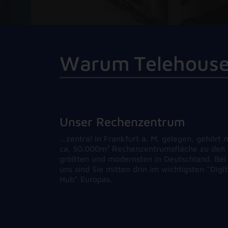
W
a
r
u
m
T
e
l
e
h
o
u
s
Unser Rechenzentrum
…zentral in Frankfurt a. M. gelegen, gehört 
ca. 50.000m² Rechenzentrumsfläche zu den
größten und modernsten in Deutschland. Bei
uns sind Sie mitten drin im wichtigsten “Digit
Hub” Europas.