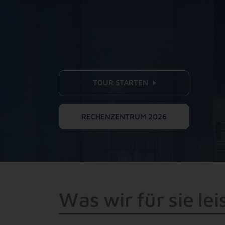
TOUR STARTEN
RECHENZENTRUM 2026
W
a
s
w
i
r
f
ü
r
s
i
e
l
e
i