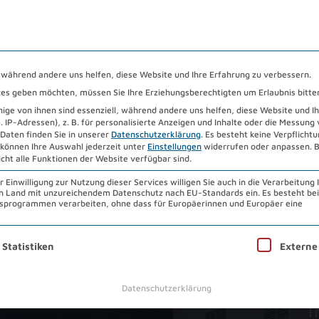
HENZENTRUM 2026
STANDORTE
DOWNLOADS
ÜB
, während andere uns helfen, diese Website und Ihre Erfahrung zu verbessern.
vices geben möchten, müssen Sie Ihre Erziehungsberechtigten um Erlaubnis bitte
ge von ihnen sind essenziell, während andere uns helfen, diese Website und I
IP-Adressen), z. B. für personalisierte Anzeigen und Inhalte oder die Messung
Daten finden Sie in unserer
Datenschutzerklärung
.
Es besteht keine Verpflichtun
 können Ihre Auswahl jederzeit unter
Einstellungen
widerrufen oder anpassen.
B
icht alle Funktionen der Website verfügbar sind.
Einwilligung zur Nutzung dieser Services willigen Sie auch in die Verarbeitung 
 ein Land mit unzureichendem Datenschutz nach EU-Standards ein. Es besteht be
programmen verarbeiten, ohne dass für Europäerinnen und Europäer eine
R
nwilligung erteilt werden kann. Die erste Service-Gruppe ist 
Statistiken
Externe
ertrauen können…
Datenschutzerklärung
T