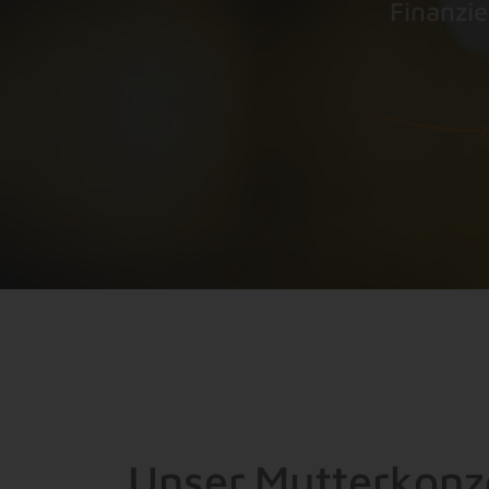
Finanziel
U
n
s
e
r
M
u
t
t
e
r
k
o
n
z